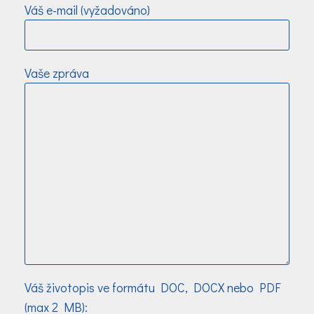
Váš e-mail (vyžadováno)
Ponechte toto pole prázdné.
Vaše zpráva
Váš životopis ve formátu DOC, DOCX nebo PDF
(max 2 MB):