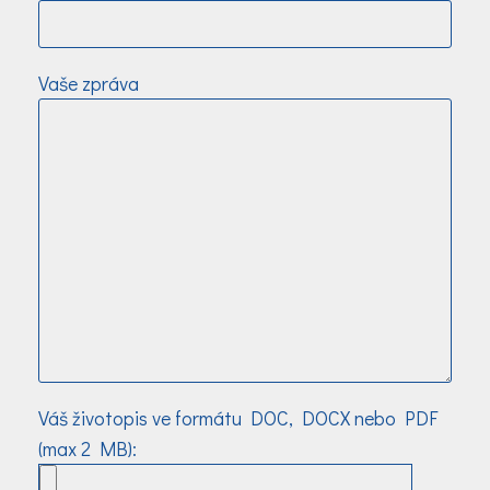
Ponechte toto pole prázdné.
Vaše zpráva
Váš životopis ve formátu DOC, DOCX nebo PDF
(max 2 MB):